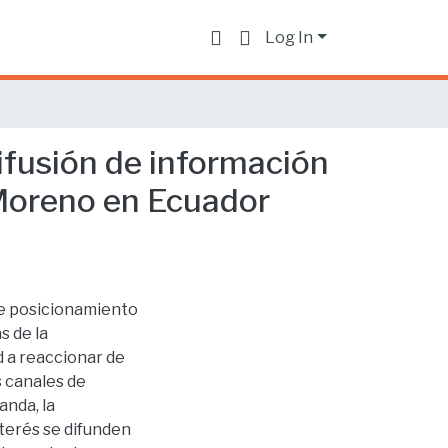
Log In
ifusión de información
 Moreno en Ecuador
de posicionamiento
s de la
d a reaccionar de
s canales de
anda, la
nterés se difunden