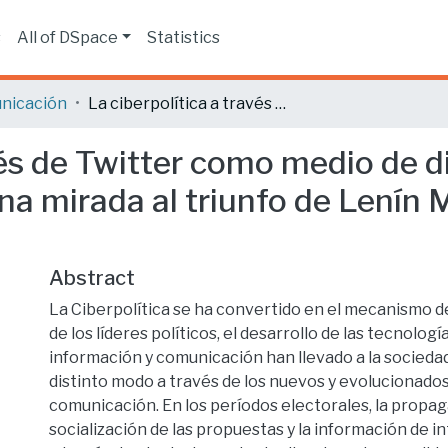
s
All of DSpace
Statistics
nicación
La ciberpolítica a través de Twitter como medio de difusión de información política y campañas: una mirada al triunfo de Lenín Moreno en Ecuador 2017
vés de Twitter como medio de d
una mirada al triunfo de Lenín
Abstract
La Ciberpolítica se ha convertido en el mecanismo 
de los líderes políticos, el desarrollo de las tecnología
información y comunicación han llevado a la socieda
distinto modo a través de los nuevos y evolucionado
comunicación. En los períodos electorales, la propag
socialización de las propuestas y la información de i