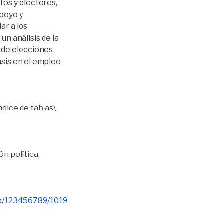
tos y electores,
apoyo y
ar a los
un análisis de la
 de elecciones
asis en el empleo
ndice de tablas\
n política
,
le/123456789/1019