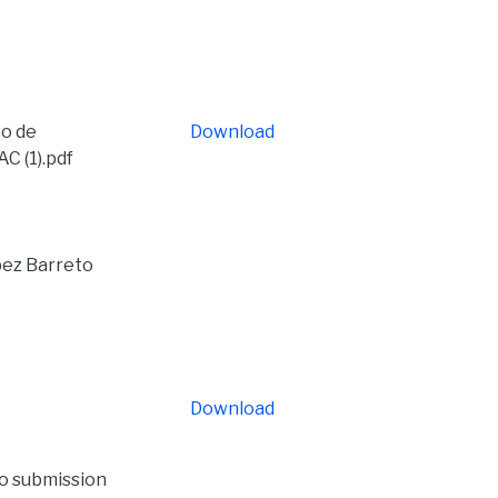
co de
Download
C (1).pdf
ópez Barreto
Download
to submission