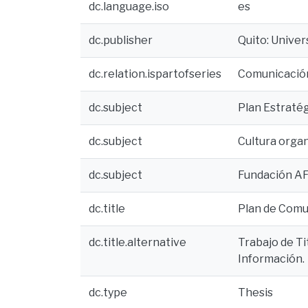
dc.language.iso
es
dc.publisher
Quito: Univer
dc.relation.ispartofseries
Comunicació
dc.subject
Plan Estraté
dc.subject
Cultura organ
dc.subject
Fundación A
dc.title
Plan de Comun
dc.title.alternative
Trabajo de Ti
Información.
dc.type
Thesis