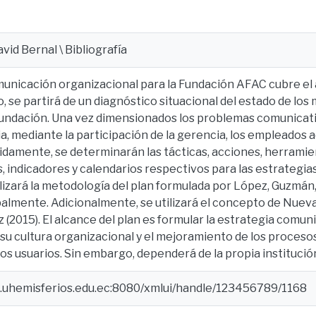
vid Bernal \ Bibliografía
municación organizacional para la Fundación AFAC cubre el á
o, se partirá de un diagnóstico situacional del estado de los
 Fundación. Una vez dimensionados los problemas comunicat
a, mediante la participación de la gerencia, los empleados a
damente, se determinarán las tácticas, acciones, herramie
 indicadores y calendarios respectivos para las estrategi
ilizará la metodología del plan formulada por López, Guzmán,
palmente. Adicionalmente, se utilizará el concepto de Nueva
 (2015). El alcance del plan es formular la estrategia comun
su cultura organizacional y el mejoramiento de los proceso
los usuarios. Sin embargo, dependerá de la propia institución
e.uhemisferios.edu.ec:8080/xmlui/handle/123456789/1168