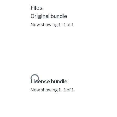
Files
Original bundle
Now showing
1 - 1 of 1
Loading...
License bundle
Now showing
1 - 1 of 1