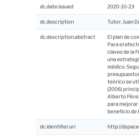
dc.date.issued
2020-10-23
dc.description
Tutor: Juan Da
dc.description.abstract
El plan de co
Para el efect
claves de la
una estrategi
médico. Segui
presupuestos,
teórico se ut
(2006) princi
Alberto Pérez
para mejorar 
beneficio de 
dc.identifier.uri
http://dspac