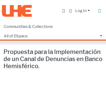
Log In
Communities & Collections
Home
Facultad de Derecho
Ciencias Jurídicas y Políticas
All of DSpace
Propuesta para la Implementación de un Canal de Denuncias en Banco Hemisférico.
Statistics
Propuesta para la Implementación
de un Canal de Denuncias en Banco
Hemisférico.