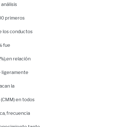
análisis
000 primeros
de los conductos
% fue
0%),en relación
ue ligeramente
acan la
r (CMM) en todos
ica, frecuencia
 conocimiento tanto