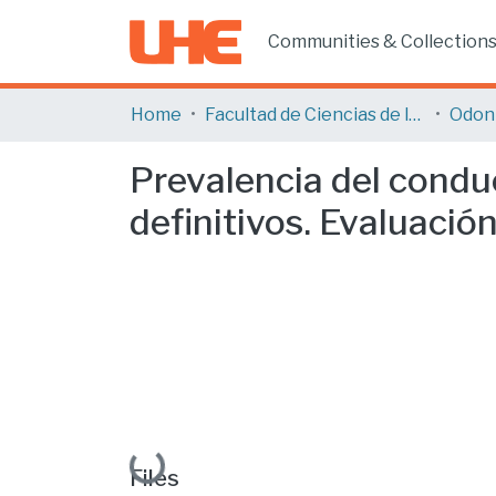
Communities & Collection
Home
Facultad de Ciencias de la Salud
Odon
Prevalencia del cond
definitivos. Evaluació
Loading...
Files