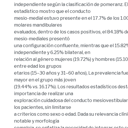
independiente según la clasificación de pomeranz. El 
estadístico mostro que el conducto
mesio-medial estuvo presente en el 17.7% de los 1.
molares mandibulares
evaluados, dentro de los casos positivos, el 84.18% 
mesio-mediales presentó
una configuración confluente, mientras que el 15.82
independiente y 6.25% bilateral, en
relación al género mujeres (19.72%) y hombres (15.1
entre edad los grupos
etarios (15–30 años y 31–60 años), La prevalencia f
mayor en el grupo más joven
(19.44% vs. 16.17%). Los resultados estadísticos dest
importancia de realizar una
exploración cuidadosa del conducto mesiovestibula
los pacientes, sin limitarse
a criterios como sexo o edad. Dada su relevancia clín
notable y morfología
compleja, se enfatiza la necesidad de integrar este