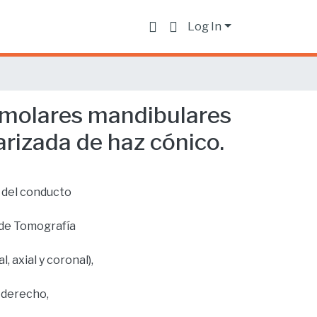
Log In
 molares mandibulares
arizada de haz cónico.
a del conducto
 de Tomografía
, axial y coronal),
 derecho,