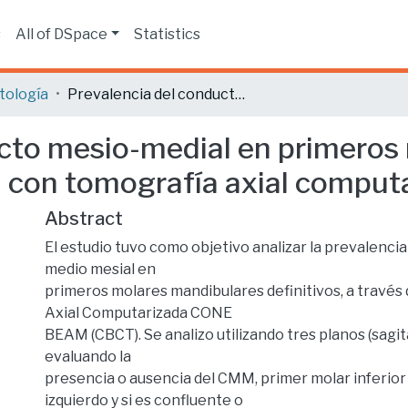
s
All of DSpace
Statistics
tología
Prevalencia del conducto mesio-medial en primeros molares mandibulares definitivos. Evaluación con tomografía axial computarizada de haz cónico.
ucto mesio-medial en primeros
n con tomografía axial comput
Abstract
El estudio tuvo como objetivo analizar la prevalenci
medio mesial en
primeros molares mandibulares definitivos, a través
Axial Computarizada CONE
BEAM (CBCT). Se analizo utilizando tres planos (sagital
evaluando la
presencia o ausencia del CMM, primer molar inferior
izquierdo y si es confluente o