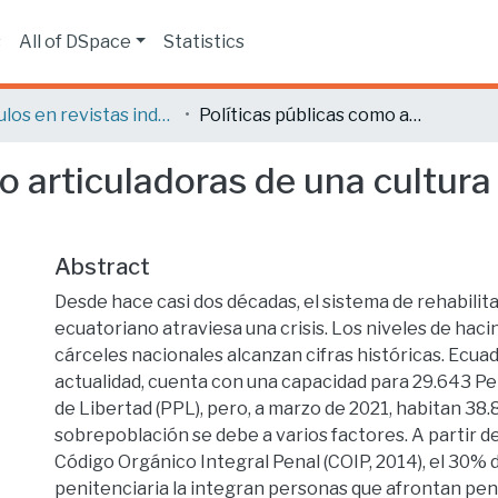
s
All of DSpace
Statistics
Artículos en revistas indexadas
Políticas públicas como articuladoras de una cultura de paz en Ecuador y rehabilitación social
o articuladoras de una cultura
Abstract
Desde hace casi dos décadas, el sistema de rehabilita
ecuatoriano atraviesa una crisis. Los niveles de hac
cárceles nacionales alcanzan cifras históricas. Ecuado
actualidad, cuenta con una capacidad para 29.643 P
de Libertad (PPL), pero, a marzo de 2021, habitan 38.
sobrepoblación se debe a varios factores. A partir de
Código Orgánico Integral Penal (COIP, 2014), el 30% 
penitenciaria la integran personas que afrontan pe