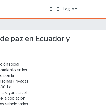
Log In
 de paz en Ecuador y
ción social
inamiento en las
r, en la
ersonas Privadas
800. La
 la vigencia del
de la población
nas relacionadas