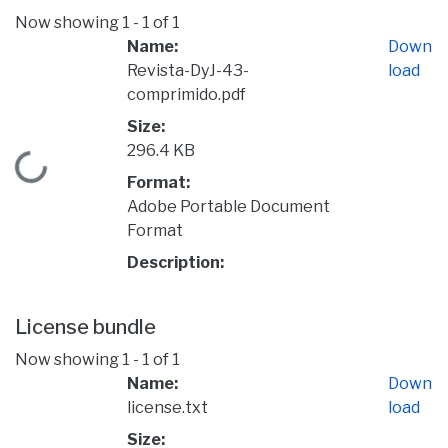
Now showing
1 - 1 of 1
Name:
Down
Revista-DyJ-43-
load
comprimido.pdf
Size:
296.4 KB
Loading...
Format:
Adobe Portable Document
Format
Description:
License bundle
Now showing
1 - 1 of 1
Name:
Down
license.txt
load
Size: