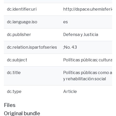
dc.identifier.uri
http://dspace.uhemisferio
dc.language.iso
es
dc.publisher
Defensa y Justicia
dc.relation.ispartofseries
;No. 43
dc.subject
Políticas públicas; cultura 
dc.title
Políticas públicas como ar
y rehabilitación social
dc.type
Article
Files
Original bundle