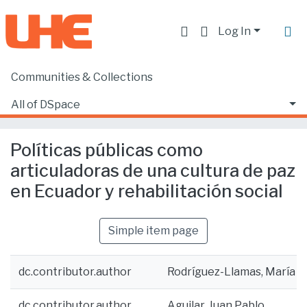
Log In
Communities & Collections
Home
Producción académica, científica y artística
Artículos en revistas indexadas
All of DSpace
Políticas públicas como articuladoras de una cultura de paz en Ecuador y rehabilitación social
Statistics
Políticas públicas como
articuladoras de una cultura de paz
en Ecuador y rehabilitación social
Simple item page
dc.contributor.author
Rodríguez-Llamas, María G
dc.contributor.author
Aguilar, Juan Pablo