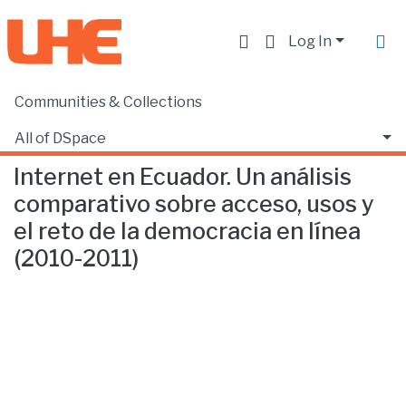
Log In
Communities & Collections
Home
Facultad de Comunicación y Tecnologías de la Información
Comunicación
Internet en Ecuador. Un análisis comparativo sobre acceso, usos y el reto de la democracia en línea (2010-2011)
All of DSpace
Internet en Ecuador. Un análisis
Statistics
comparativo sobre acceso, usos y
el reto de la democracia en línea
(2010-2011)