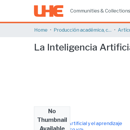
Communities & Collection
Home
Producción académica, científica y artística
La Inteligencia Artific
No
Files
Thumbnail
La Inteligencia Artificial y el aprendizaje
Available