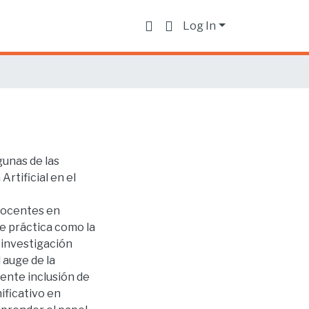
Log In
gunas de las
Artificial en el
docentes en
rte práctica como la
 investigación
l auge de la
nente inclusión de
nificativo en