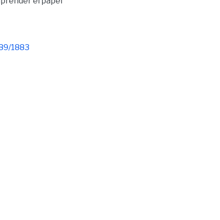
prender el papel
789/1883