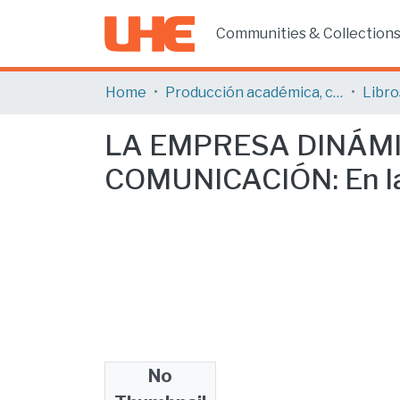
Communities & Collection
Home
Producción académica, científica y artística
Libro
LA EMPRESA DINÁMI
COMUNICACIÓN: En la s
No
Files