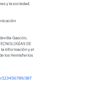
nes y la sociedad.
unicación
devilla-Gascón,
 TECNOLOGÍAS DE
 información y el
de los Hemisferios
dle/123456789/387