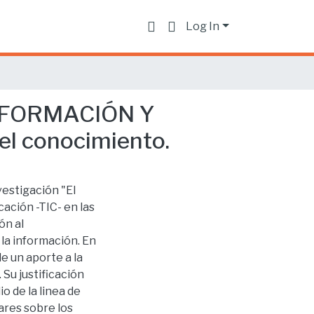
Log In
NFORMACIÓN Y
el conocimiento.
vestigación "El
ación -TIC- en las
ón al
la información. En
e un aporte a la
Su justificación
o de la linea de
ares sobre los