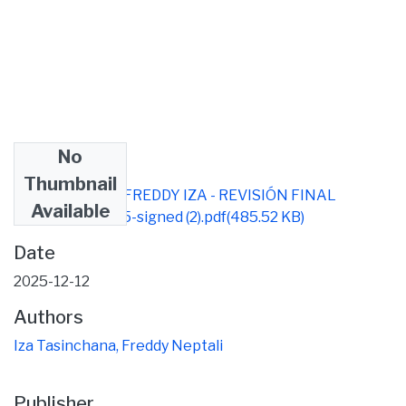
No
Files
Thumbnail
TESIS CZM 3D - FREDDY IZA - REVISIÓN FINAL
Available
DICIEMBRE 2025-signed (2).pdf
(485.52 KB)
Date
2025-12-12
Authors
Iza Tasinchana, Freddy Neptali
Publisher