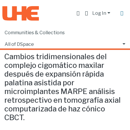
Log In
Communities & Collections
Home
Facultad de Ciencias de la Salud
Odontología
Cambios tridimensionales del complejo cigomático maxilar después de expansión rápida palatina asistida por microimplantes MARPE análisis retrospectivo en tomografía axial computarizada de haz cónico CBCT.
All of DSpace
Cambios tridimensionales del
Statistics
complejo cigomático maxilar
después de expansión rápida
palatina asistida por
microimplantes MARPE análisis
retrospectivo en tomografía axial
computarizada de haz cónico
CBCT.