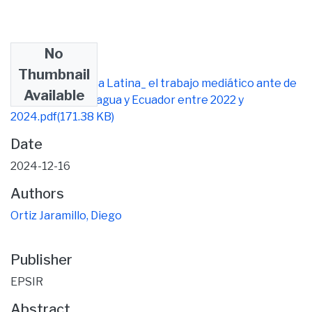
No
Files
Thumbnail
China en América Latina_ el trabajo mediático ante de
Available
los TLC de Nicaragua y Ecuador entre 2022 y
2024.pdf
(171.38 KB)
Date
2024-12-16
Authors
Ortiz Jaramillo, Diego
Publisher
EPSIR
Abstract