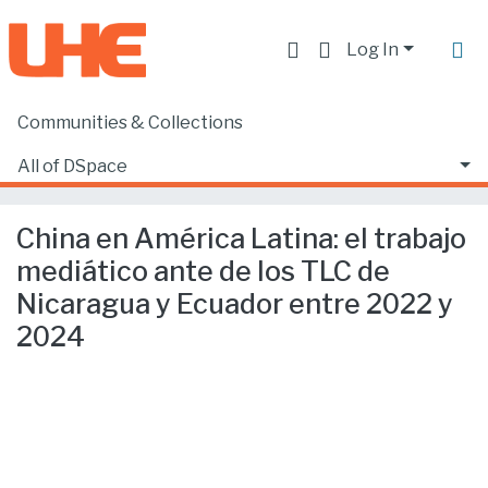
Log In
Communities & Collections
Home
Producción académica, científica y artística
Artículos en revistas SCOPUS o ISI
All of DSpace
China en América Latina: el trabajo mediático ante de los TLC de Nicaragua y Ecuador entre 2022 y 2024
Statistics
China en América Latina: el trabajo
mediático ante de los TLC de
Nicaragua y Ecuador entre 2022 y
2024