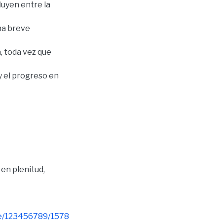
luyen entre la
na breve
a, toda vez que
y el progreso en
 en plenitud
,
dle/123456789/1578