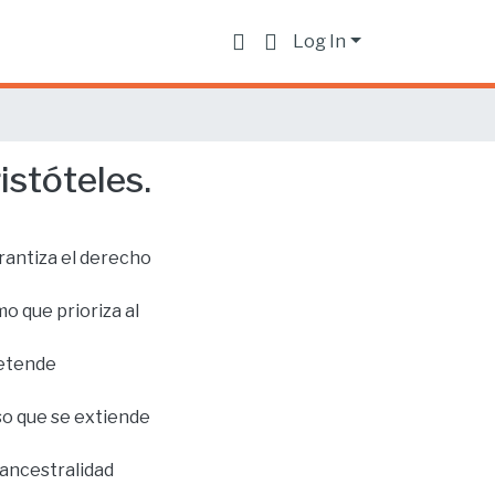
Log In
istóteles.
rantiza el derecho
 que prioriza al
retende
so que se extiende
 ancestralidad