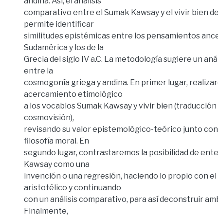
andina. Así, el análisis
comparativo entre el Sumak Kawsay y el vivir bien d
permite identificar
similitudes epistémicas entre los pensamientos anc
Sudamérica y los de la
Grecia del siglo IV a.C. La metodología sugiere un anál
entre la
cosmogonía griega y andina. En primer lugar, realiz
acercamiento etimológico
a los vocablos Sumak Kawsay y vivir bien (traducción 
cosmovisión),
revisando su valor epistemológico-teórico junto con 
filosofía moral. En
segundo lugar, contrastaremos la posibilidad de ent
Kawsay como una
invención o una regresión, haciendo lo propio con el 
aristotélico y continuando
con un análisis comparativo, para así deconstruir a
Finalmente,