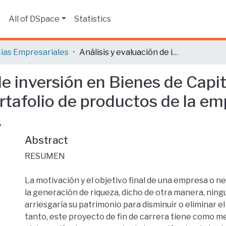
s
All of DSpace
Statistics
ias Empresariales
Análisis y evaluación de inversión en Bienes de Capital, financiamiento y establecimiento de portafolio de productos de la empresa FUNDIRECICLAR S. A.
de inversión en Bienes de Capit
rtafolio de productos de la e
.
Abstract
RESUMEN
La motivación y el objetivo final de una empresa o n
la generación de riqueza, dicho de otra manera, nin
arriesgaría su patrimonio para disminuir o eliminar el
tanto, este proyecto de fin de carrera tiene como me