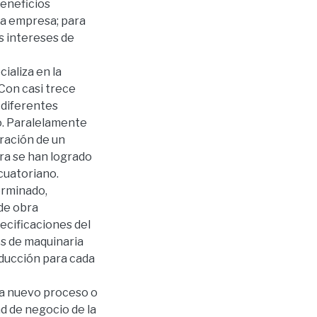
beneficios
la empresa; para
s intereses de
ializa en la
 Con casi trece
 diferentes
o. Paralelamente
ración de un
ra se han logrado
cuatoriano.
erminado,
 de obra
pecificaciones del
os de maquinaria
oducción para cada
da nuevo proceso o
ad de negocio de la