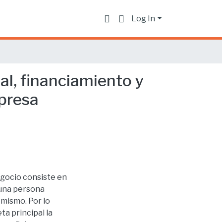
Log In
al, financiamiento y
mpresa
egocio consiste en
guna persona
 mismo. Por lo
ta principal la