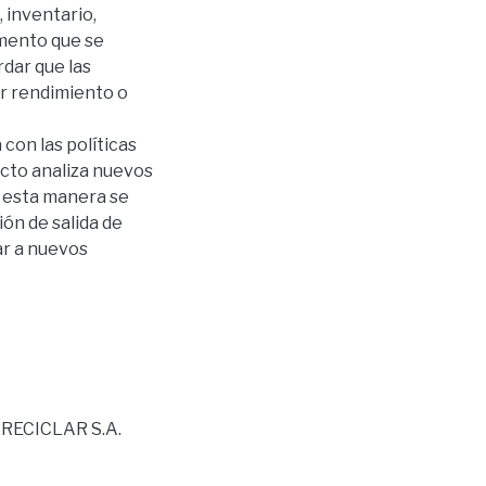
 inventario,
omento que se
dar que las
or rendimiento o
con las políticas
ecto analiza nuevos
e esta manera se
ión de salida de
ar a nuevos
RECICLAR S.A.