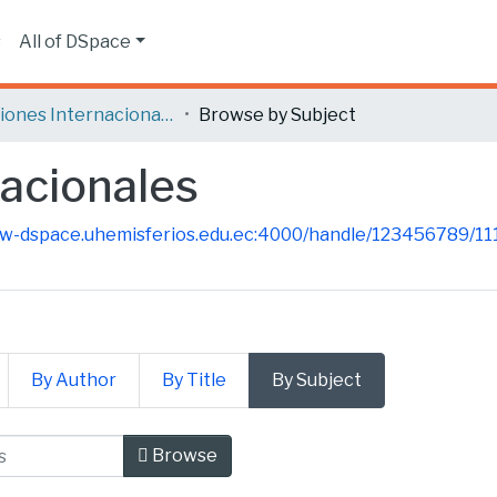
s
All of DSpace
Relaciones Internacionales
Browse by Subject
nacionales
ew-dspace.uhemisferios.edu.ec:4000/handle/123456789/11
By Author
By Title
By Subject
rnacionales by Subject
Browse