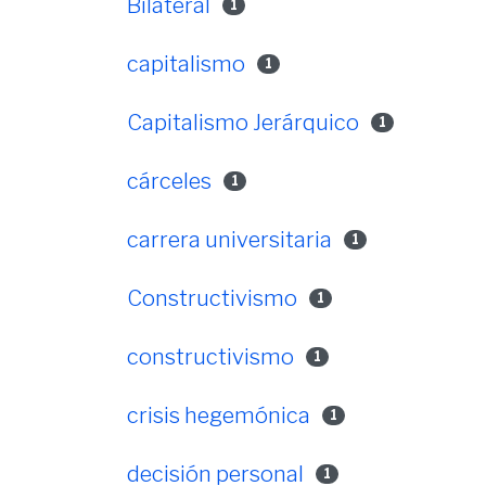
Bilateral
1
capitalismo
1
Capitalismo Jerárquico
1
cárceles
1
carrera universitaria
1
Constructivismo
1
constructivismo
1
crisis hegemónica
1
decisión personal
1