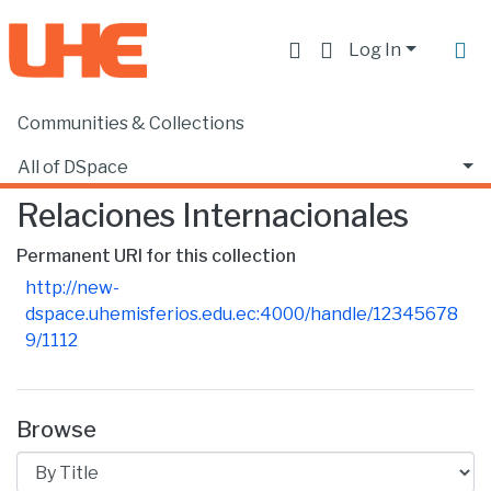
Log In
Communities & Collections
Home
Facultad de Ciencias Sociales y Humanas
Relaciones Internacionales
Browse by Title
All of DSpace
Relaciones Internacionales
Permanent URI for this collection
http://new-
dspace.uhemisferios.edu.ec:4000/handle/12345678
9/1112
Browse