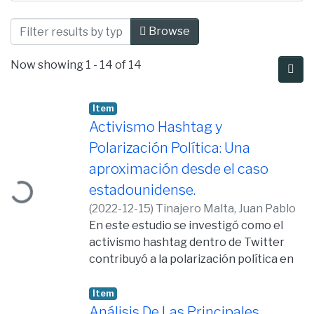
Browsing Relaciones Internacionales by
Browse
Now showing
1 - 14 of 14
Item
Activismo Hashtag y
Polarización Política: Una
Loading...
aproximación desde el caso
estadounidense.
(
2022-12-15
)
Tinajero Malta, Juan Pablo
En este estudio se investigó como el
activismo hashtag dentro de Twitter
contribuyó a la polarización política en
Estados Unidos durante las Elecciones
del 2020. Se examinaron datos de
Item
investigaciones previas sobre el
Análisis De Las Principales