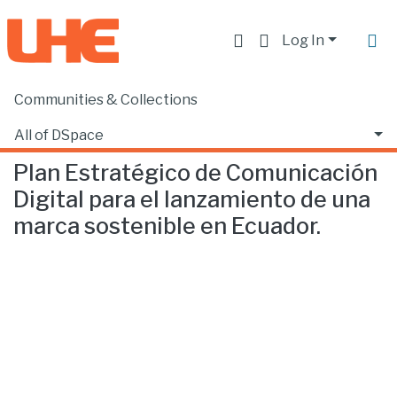
Log In
Communities & Collections
Home
Facultad de Comunicación y Tecnologías de la Información
Comunicación
Plan Estratégico de Comunicación Digital para el lanzamiento de una marca sostenible en Ecuador.
All of DSpace
Plan Estratégico de Comunicación
Statistics
Digital para el lanzamiento de una
marca sostenible en Ecuador.