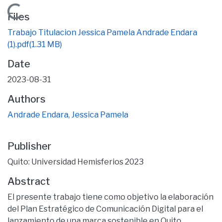
Loading...
Files
Trabajo Titulacion Jessica Pamela Andrade Endara
(1).pdf
(1.31 MB)
Date
2023-08-31
Authors
Andrade Endara, Jessica Pamela
Publisher
Quito: Universidad Hemisferios 2023
Abstract
El presente trabajo tiene como objetivo la elaboración
del Plan Estratégico de Comunicación Digital para el
lanzamiento de una marca sostenible en Quito,