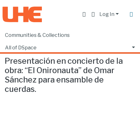
Log In
Communities & Collections
Home
Escuela de Música
Música
Presentación en concierto de la obra: “El Onironauta” de Omar Sánchez para ensamble de cuerdas.
All of DSpace
Presentación en concierto de la
Statistics
obra: “El Onironauta” de Omar
Sánchez para ensamble de
cuerdas.