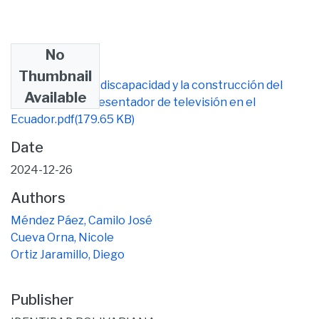
No
Files
Thumbnail
Análisis sobre la discapacidad y la construcción del
Available
imaginario de presentador de televisión en el
Ecuador.pdf
(179.65 KB)
Date
2024-12-26
Authors
Méndez Páez, Camilo José
Cueva Orna, Nicole
Ortiz Jaramillo, Diego
Publisher