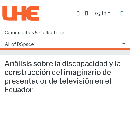
Log In
Communities & Collections
Home
Producción académica, científica y artística
Artículos en revistas indexadas
All of DSpace
Análisis sobre la discapacidad y la construcción del imaginario de presentador de televisión en el Ecuador
Statistics
Análisis sobre la discapacidad y la
construcción del imaginario de
presentador de televisión en el
Ecuador