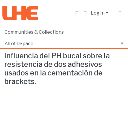
Log In
Communities & Collections
Home
Facultad de Ciencias de la Salud
Odontología
Influencia del PH bucal sobre la resistencia de dos adhesivos usados en la cementación de brackets.
All of DSpace
Influencia del PH bucal sobre la
Statistics
resistencia de dos adhesivos
usados en la cementación de
brackets.