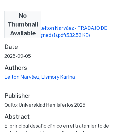
No
Files
Thumbnail
Lismory Karina Leiton Narváez - TRABAJO DE
Available
TITULACION_signed (1).pdf
(532.52 KB)
Date
2025-09-05
Authors
Leiton Narváez, Lismory Karina
Publisher
Quito: Universidad Hemisferios 2025
Abstract
El principal desafío clínico en el tratamiento de