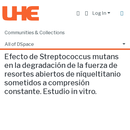
Log In
Communities & Collections
Home
Facultad de Ciencias de la Salud
Odontología
Efecto de Streptococcus mutans en la degradación de la fuerza de resortes abiertos de níqueltitanio sometidos a compresión constante. Estudio in vitro.
All of DSpace
Efecto de Streptococcus mutans
Statistics
en la degradación de la fuerza de
resortes abiertos de níqueltitanio
sometidos a compresión
constante. Estudio in vitro.