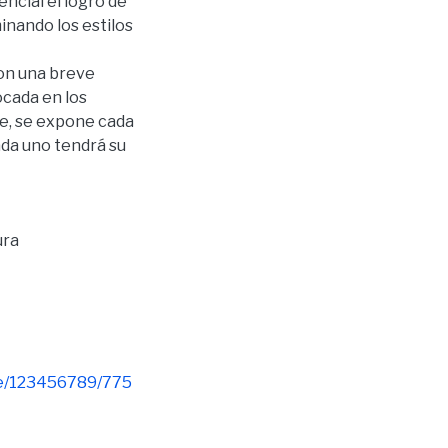
ncial el logro de
inando los estilos
con una breve
ocada en los
e, se expone cada
ada uno tendrá su
ura
dle/123456789/775