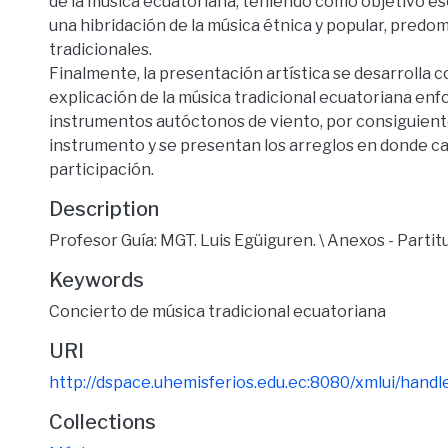
de la música ecuatoriana, teniendo como objetivo ese
una hibridación de la música étnica y popular, predom
tradicionales.
Finalmente, la presentación artística se desarrolla 
explicación de la música tradicional ecuatoriana enf
instrumentos autóctonos de viento, por consiguient
instrumento y se presentan los arreglos en donde c
participación.
Description
Profesor Guía: MGT. Luis Egüiguren. \ Anexos - Partit
Keywords
Concierto de música tradicional ecuatoriana
URI
http://dspace.uhemisferios.edu.ec:8080/xmlui/han
Collections