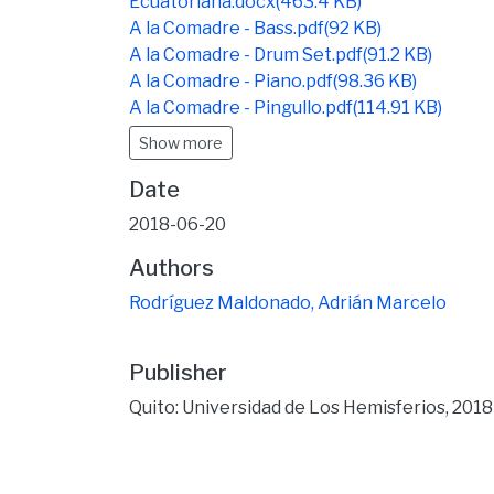
Ecuatoriana.docx
(463.4 KB)
A la Comadre - Bass.pdf
(92 KB)
A la Comadre - Drum Set.pdf
(91.2 KB)
A la Comadre - Piano.pdf
(98.36 KB)
A la Comadre - Pingullo.pdf
(114.91 KB)
Show more
Date
2018-06-20
Authors
Rodríguez Maldonado, Adrián Marcelo
Publisher
Quito: Universidad de Los Hemisferios, 2018