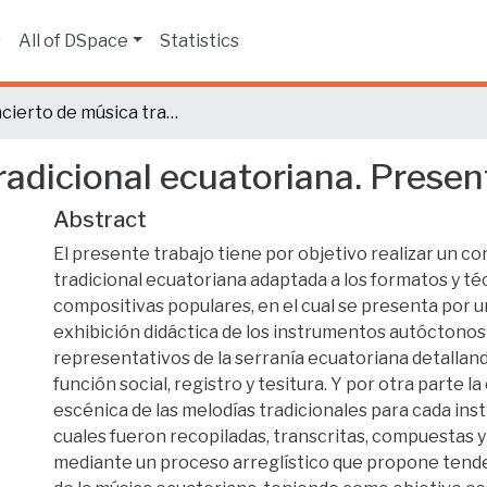
s
All of DSpace
Statistics
Concierto de música tradicional ecuatoriana. Presentación artística
adicional ecuatoriana. Present
Abstract
El presente trabajo tiene por objetivo realizar un c
tradicional ecuatoriana adaptada a los formatos y té
compositivas populares, en el cual se presenta por un
exhibición didáctica de los instrumentos autóctonos
representativos de la serranía ecuatoriana detallando
función social, registro y tesitura. Y por otra parte la
escénica de las melodías tradicionales para cada ins
cuales fueron recopiladas, transcritas, compuestas 
mediante un proceso arreglístico que propone tend