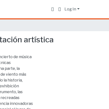
Log In
ación artística
oncierto de música
cnicas
a parte, la
 de viento más
 la historia,
 exhibición
trumento, las
y recreadas
encia innovadoras