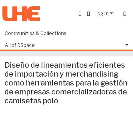
Log In
Communities & Collections
Home
Facultad de Ciencias Ecónomicas y Empresariales
Ciencias Empresariales
All of DSpace
Diseño de lineamientos eficientes de importación y merchandising como herramientas para la gestión de empresas comercializadoras de camisetas polo
Statistics
Diseño de lineamientos eficientes
de importación y merchandising
como herramientas para la gestión
de empresas comercializadoras de
camisetas polo