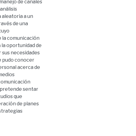
 manejo de canales
análisis
 aleatoria a un
través de una
 cuyo
e la comunicación
a la oportunidad de
r sus necesidades
se pudo conocer
ersonal acerca de
 medios
 comunicación
n pretende sentar
tudios que
eración de planes
strategias