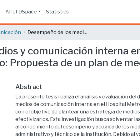
s
All of DSpace
Statistics
nicación
Desempeño de los medios y comunicación interna en el Hospital Metropolitano de Quito: Propuesta de un plan de medios de comunicación interna.
os y comunicación interna en
o: Propuesta de un plan de m
Abstract
La presente tesis realiza el análisis y evaluación de
medios de comunicación interna en el Hospital Metr
con el objetivo de plantear una estrategia de medio
efectivizarlos. Esta investigación busca solventar l
al conocimiento del desempeño y acogida de los med
administrativo y técnico de la institución. Debido al 