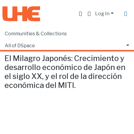
Log In
Communities & Collections
Home
Facultad de Ciencias Sociales y Humanas
Ciencias Políticas
El Milagro Japonés: Crecimiento y desarrollo económico de Japón en el siglo XX, y el rol de la dirección económica del MITI.
All of DSpace
El Milagro Japonés: Crecimiento y
Statistics
desarrollo económico de Japón en
el siglo XX, y el rol de la dirección
económica del MITI.