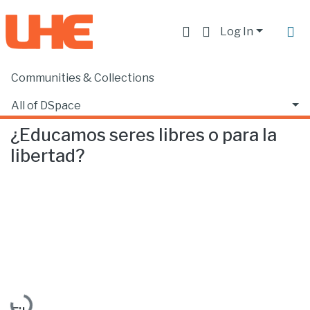
Log In
Communities & Collections
Home
Departamento de Formación Humanística
Estudios Humanísticos
¿Educamos seres libres o para la libertad?
All of DSpace
¿Educamos seres libres o para la
Statistics
libertad?
Loading...