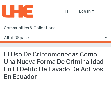
Log In
Communities & Collections
Home
Facultad de Derecho
Ciencias Jurídicas y Políticas
All of DSpace
El Uso De Criptomonedas Como Una Nueva Forma De Criminalidad En El Delito De Lavado De Activos En Ecuador.
Statistics
El Uso De Criptomonedas Como
Una Nueva Forma De Criminalidad
En El Delito De Lavado De Activos
En Ecuador.