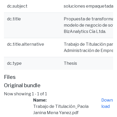
dc.subject
soluciones empaquetadas
dc.title
Propuesta de transformaci
modelo de negocio de soft
BizAnalytics Cía Ltda.
dc.title.alternative
Trabajo de Titulación para 
Administración de Empres
dc.type
Thesis
Files
Original bundle
Now showing
1 - 1 of 1
Name:
Down
Trabajo de Titulación_Paola
load
Janina Mena Yanez.pdf