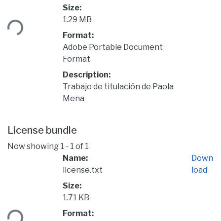
Size:
ding...
1.29 MB
Format:
Adobe Portable Document
Format
Description:
Trabajo de titulación de Paola
Mena
License bundle
Now showing
1 - 1 of 1
Name:
Down
license.txt
load
Size:
1.71 KB
ding...
Format: