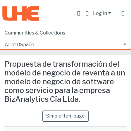
Log In
Communities & Collections
Home
Facultad de Ciencias Ecónomicas y Empresariales
Ciencias Empresariales
All of DSpace
Propuesta de transformación del modelo de negocio de reventa a un modelo de negocio de software como servicio para la empresa BizAnalytics Cía Ltda.
Statistics
Propuesta de transformación del
modelo de negocio de reventa a un
modelo de negocio de software
como servicio para la empresa
BizAnalytics Cía Ltda.
Simple item page