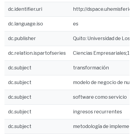
dc.identifier.uri
http://dspace.uhemisferio
dc.language.iso
es
dc.publisher
Quito: Universidad de Los 
dc.relation.ispartofseries
Ciencias Empresariales;14
dc.subject
transformación
dc.subject
modelo de negocio de nub
dc.subject
software como servicio
dc.subject
ingresos recurrentes
dc.subject
metodología de implemen