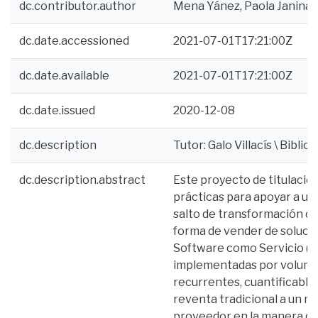
dc.contributor.author
Mena Yánez, Paola Janina
dc.date.accessioned
2021-07-01T17:21:00Z
dc.date.available
2021-07-01T17:21:00Z
dc.date.issued
2020-12-08
dc.description
Tutor: Galo Villacís \ Bibliog
dc.description.abstract
Este proyecto de titulació
prácticas para apoyar a un
salto de transformación de
forma de vender de soluci
Software como Servicio (S
implementadas por volumen
recurrentes, cuantificables
reventa tradicional a un m
proveedor en la manera de