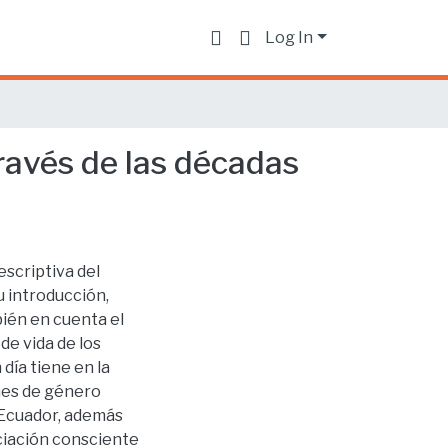
Log In
través de las décadas
escriptiva del
u introducción,
ién en cuenta el
de vida de los
 día tiene en la
nes de género
n Ecuador, además
eciación consciente