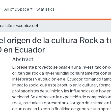
s
All of DSpace
Statistics
Exposición escénica del origen de la cultura Rock a través de las décadas de los años 70,80 y 90 en Ecuador
l origen de la cultura Rock a 
0 en Ecuador
Abstract
El presente proyecto se basa en una investigación d
origen del rock a nivel mundial conjuntamente con s
intérpretes y evolución en el Ecuador, tomando tamb
impacto social que este produjo en la cultura y forma 
protagonistas de su inicio y las influencias que hoy en
sociedad. Se enfoca en la exposición de composicio
rock, las cuales, representan el origen del mismo e
de un concierto con la finalidad de generar una apr