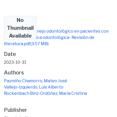
No
Files
Thumbnail
Protocolo de manejo odontológico en pacientes con
Available
cáncer en la clínica odontológica- Revisión de
literatura.pdf
(3.57 MB)
Date
2023-10-31
Authors
Pazmiño Chamorro, Mateo José
Vallejo-Izquierdo, Luis Alberto
Rockenbach Binz-Ordóñez, María Cristina
Publisher