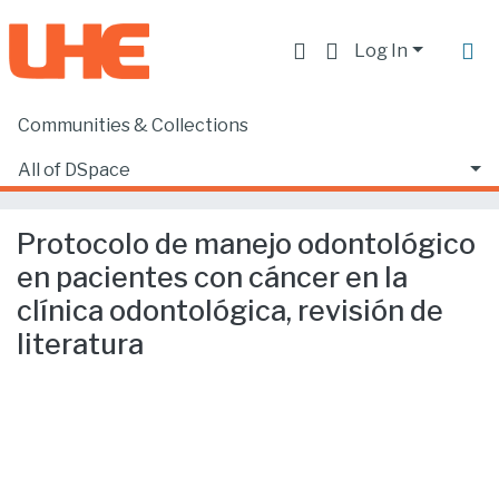
Log In
Communities & Collections
Home
Producción académica, científica y artística
Artículos en revistas indexadas
All of DSpace
Protocolo de manejo odontológico en pacientes con cáncer en la clínica odontológica, revisión de literatura
Statistics
Protocolo de manejo odontológico
en pacientes con cáncer en la
clínica odontológica, revisión de
literatura