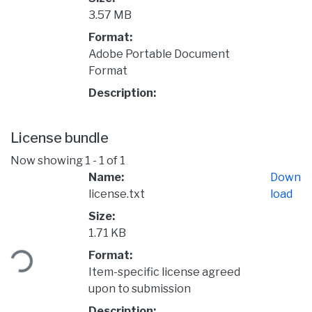
3.57 MB
Format:
Adobe Portable Document
Format
Description:
License bundle
Now showing
1 - 1 of 1
Name:
Down
license.txt
load
Size:
1.71 KB
ding...
Format:
Item-specific license agreed
upon to submission
Description: