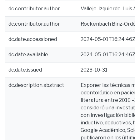
dc.contributor.author
Vallejo-Izquierdo, Luis A
dc.contributor.author
Rockenbach Binz-Ordóñez
dc.date.accessioned
2024-05-01T16:24:46Z
dc.date.available
2024-05-01T16:24:46Z
dc.date.issued
2023-10-31
dc.description.abstract
Exponer las técnicas más
odontológico en pacient
literatura entre 2018 –2
consideró una investigaci
con investigación biblio
inductivo, deductivos, hi
Google Académico, Scielo
publicaron en los últimos 