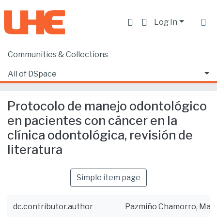
Log In
Communities & Collections
Home
Producción académica, científica y artística
Artículos en revistas indexadas
All of DSpace
Protocolo de manejo odontológico en pacientes con cáncer en la clínica odontológica, revisión de literatura
Statistics
Protocolo de manejo odontológico
en pacientes con cáncer en la
clínica odontológica, revisión de
literatura
Simple item page
dc.contributor.author
Pazmiño Chamorro, Mat