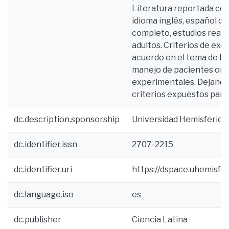
Literatura reportada com
idioma inglés, español o 
completo, estudios reali
adultos. Criterios de exc
acuerdo en el tema de la 
manejo de pacientes onc
experimentales. Dejando 
criterios expuestos para 
dc.description.sponsorship
Universidad Hemisferios
dc.identifier.issn
2707-2215
dc.identifier.uri
https://dspace.uhemisfe
dc.language.iso
es
dc.publisher
Ciencia Latina