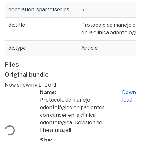
dc.relation.ispartofseries
5
dc.title
Protocolo de manejo odo
en la clínica odontológica
dc.type
Article
Files
Original bundle
Now showing
1 - 1 of 1
Name:
Down
Protocolo de manejo
load
odontológico en pacientes
con cáncer en la clínica
ding...
odontológica- Revisión de
literatura.pdf
Size: