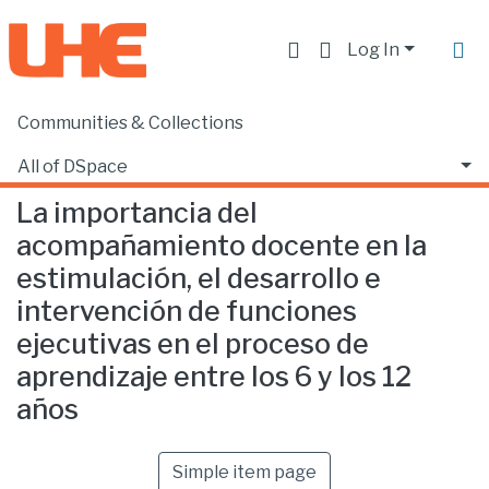
Log In
Communities & Collections
Home
Facultad de Educación
Psicopedagogía
La importancia del acompañamiento docente en la estimulación, el desarrollo e intervención de funciones ejecutivas en el proceso de aprendizaje entre los 6 y los 12 años
All of DSpace
La importancia del
Statistics
acompañamiento docente en la
estimulación, el desarrollo e
intervención de funciones
ejecutivas en el proceso de
aprendizaje entre los 6 y los 12
años
Simple item page