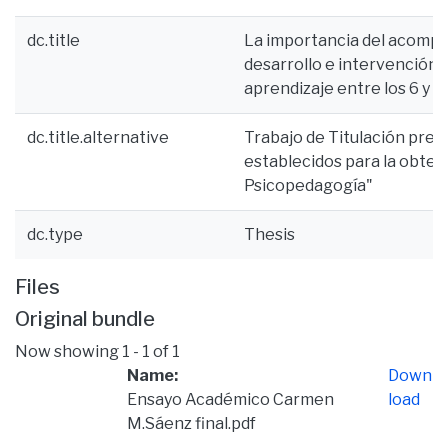
dc.title
La importancia del acompa
desarrollo e intervención 
aprendizaje entre los 6 y l
dc.title.alternative
Trabajo de Titulación pres
establecidos para la obten
Psicopedagogía"
dc.type
Thesis
Files
Original bundle
Now showing
1 - 1 of 1
Name:
Down
Ensayo Académico Carmen
load
M.Sáenz final.pdf