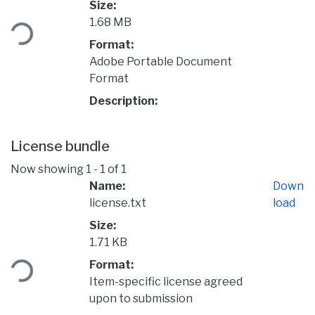
Loading...
Size:
1.68 MB
Format:
Adobe Portable Document
Format
Description:
License bundle
Now showing
1 - 1 of 1
Name:
Down
license.txt
load
Size:
Loading...
1.71 KB
Format:
Item-specific license agreed
upon to submission