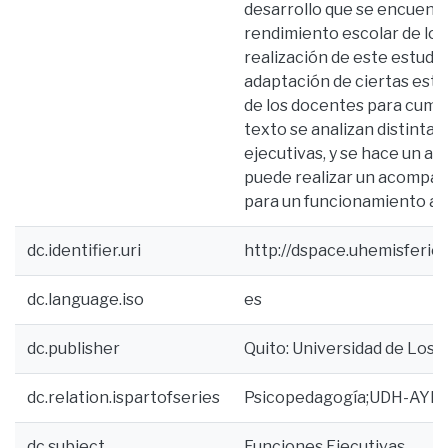
desarrollo que se encuentre
rendimiento escolar de lo
realización de este estudio 
adaptación de ciertas estr
de los docentes para cumpli
texto se analizan distintas
ejecutivas, y se hace un an
puede realizar un acompañ
para un funcionamiento ad
dc.identifier.uri
http://dspace.uhemisferio
dc.language.iso
es
dc.publisher
Quito: Universidad de Los 
dc.relation.ispartofseries
Psicopedagogía;UDH-AYH-
dc.subject
Funciones Ejecutivas