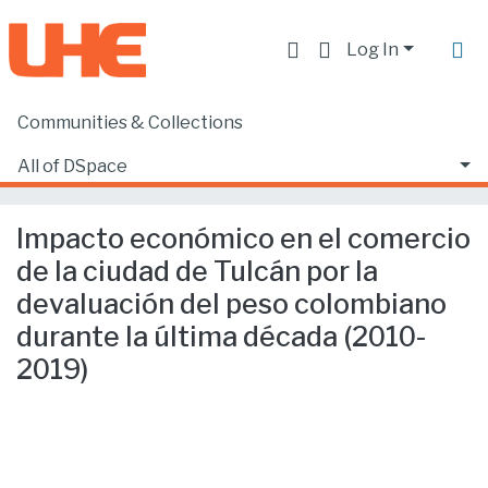
Log In
Communities & Collections
Home
Facultad de Ciencias Ecónomicas y Empresariales
Ciencias Empresariales
All of DSpace
Impacto económico en el comercio de la ciudad de Tulcán por la devaluación del peso colombiano durante la última década (2010-2019)
Statistics
Impacto económico en el comercio
de la ciudad de Tulcán por la
devaluación del peso colombiano
durante la última década (2010-
2019)