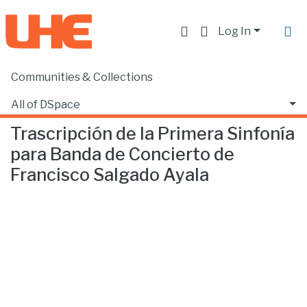
Log In
Communities & Collections
Home
Escuela de Música
Música
Trascripción de la Primera Sinfonía para Banda de Concierto de Francisco Salgado Ayala
All of DSpace
Trascripción de la Primera Sinfonía
Statistics
para Banda de Concierto de
Francisco Salgado Ayala