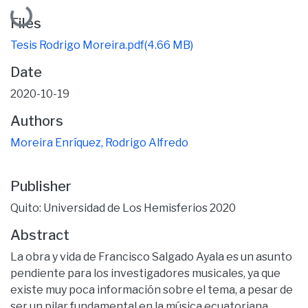
Loading...
Files
Tesis Rodrigo Moreira.pdf
(4.66 MB)
Date
2020-10-19
Authors
Moreira Enríquez, Rodrigo Alfredo
Publisher
Quito: Universidad de Los Hemisferios 2020
Abstract
La obra y vida de Francisco Salgado Ayala es un asunto
pendiente para los investigadores musicales, ya que
existe muy poca información sobre el tema, a pesar de
ser un pilar fundamental en la música ecuatoriana