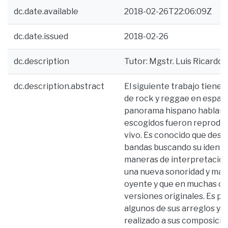
dc.date.available
2018-02-26T22:06:09Z
dc.date.issued
2018-02-26
dc.description
Tutor: Mgstr. Luis Ricard
dc.description.abstract
El siguiente trabajo tiene
de rock y reggae en españo
panorama hispano hablante,
escogidos fueron reproduc
vivo. Es conocido que despu
bandas buscando su identid
maneras de interpretación
una nueva sonoridad y man
oyente y que en muchas oc
versiones originales. Es po
algunos de sus arreglos y 
realizado a sus composicio