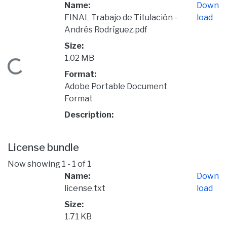
Name:
Down
FINAL Trabajo de Titulación -
load
Andrés Rodríguez.pdf
Size:
1.02 MB
Loading...
Format:
Adobe Portable Document
Format
Description:
License bundle
Now showing
1 - 1 of 1
Name:
Down
license.txt
load
Size:
1.71 KB