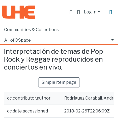
Log In
Communities & Collections
Home
Escuela de Música
Música
Interpretación de temas de Pop Rock y Reggae reproducidos en conciertos en vivo.
All of DSpace
Interpretación de temas de Pop
Statistics
Rock y Reggae reproducidos en
conciertos en vivo.
Simple item page
dc.contributor.author
Rodríguez Carabalí, Andrés
dc.date.accessioned
2018-02-26T22:06:09Z