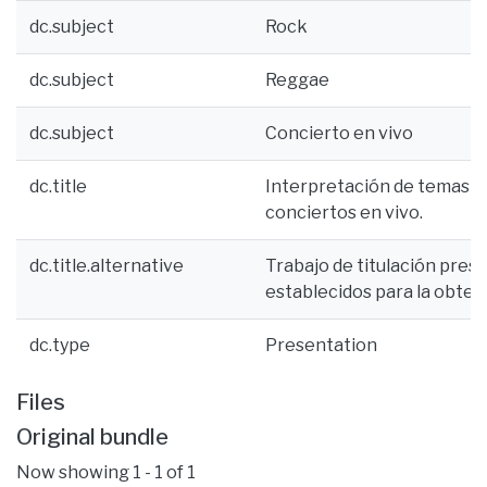
dc.subject
Rock
dc.subject
Reggae
dc.subject
Concierto en vivo
dc.title
Interpretación de temas d
conciertos en vivo.
dc.title.alternative
Trabajo de titulación pres
establecidos para la obten
dc.type
Presentation
Files
Original bundle
Now showing
1 - 1 of 1