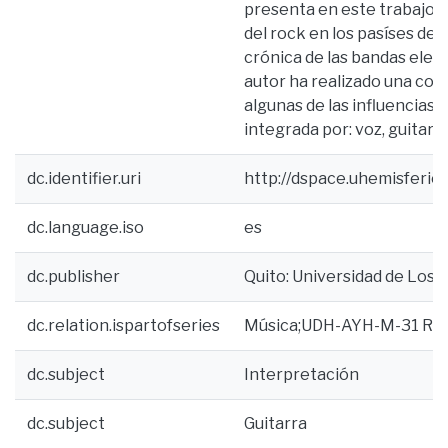
presenta en este trabajo e
del rock en los pasíses de
crónica de las bandas elegi
autor ha realizado una com
algunas de las influencias
integrada por: voz, guitarra
dc.identifier.uri
http://dspace.uhemisferi
dc.language.iso
es
dc.publisher
Quito: Universidad de Los 
dc.relation.ispartofseries
Música;UDH-AYH-M-31 R6
dc.subject
Interpretación
dc.subject
Guitarra