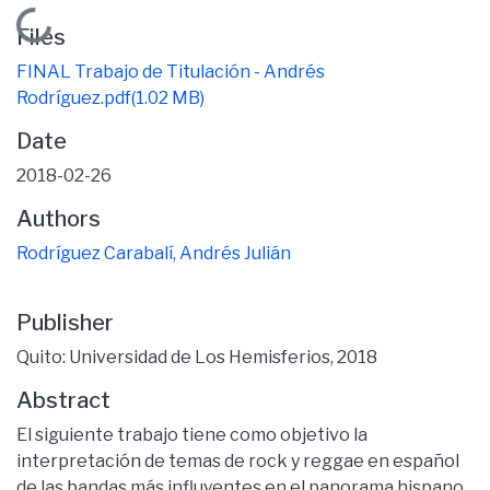
Loading...
Files
FINAL Trabajo de Titulación - Andrés
Rodríguez.pdf
(1.02 MB)
Date
2018-02-26
Authors
Rodríguez Carabalí, Andrés Julián
Publisher
Quito: Universidad de Los Hemisferios, 2018
Abstract
El siguiente trabajo tiene como objetivo la
interpretación de temas de rock y reggae en español
de las bandas más influyentes en el panorama hispano