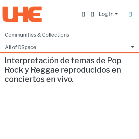
Log In
Communities & Collections
Home
Escuela de Música
Música
Interpretación de temas de Pop Rock y Reggae reproducidos en conciertos en vivo.
All of DSpace
Interpretación de temas de Pop
Statistics
Rock y Reggae reproducidos en
conciertos en vivo.