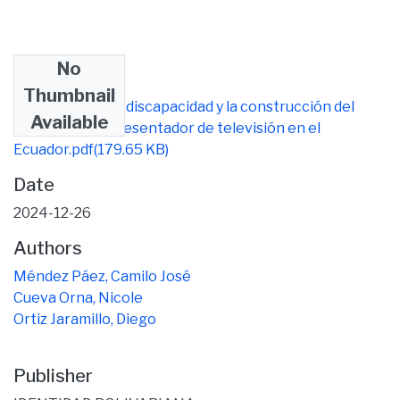
No
Files
Thumbnail
Análisis sobre la discapacidad y la construcción del
Available
imaginario de presentador de televisión en el
Ecuador.pdf
(179.65 KB)
Date
2024-12-26
Authors
Méndez Páez, Camilo José
Cueva Orna, Nicole
Ortiz Jaramillo, Diego
Publisher