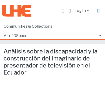
Log In
Communities & Collections
Home
Producción académica, científica y artística
Artículos en revistas indexadas
All of DSpace
Análisis sobre la discapacidad y la construcción del imaginario de presentador de televisión en el Ecuador
Statistics
Análisis sobre la discapacidad y la
construcción del imaginario de
presentador de televisión en el
Ecuador