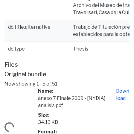
Archivo del Museo de Inst
Traversari, Casa de la Cul
dc.title.alternative
Trabajo de Titulación pres
establecidos para la obten
dc.type
Thesis
Files
Original bundle
Now showing
1 - 5 of 51
Name:
Down
anexo 7 Finale 2009 - [NYDIA]
load
analisis.pdf
Size:
34.13 KB
ding...
Format: