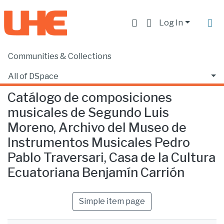
Log In
Communities & Collections
Home
Escuela de Música
Música
Catálogo de composiciones musicales de Segundo Luis Moreno, Archivo del Museo de Instrumentos Musicales Pedro Pablo Traversari, Casa de la Cultura Ecuatoriana Benjamín Carrión
All of DSpace
Catálogo de composiciones
Statistics
musicales de Segundo Luis
Moreno, Archivo del Museo de
Instrumentos Musicales Pedro
Pablo Traversari, Casa de la Cultura
Ecuatoriana Benjamín Carrión
Simple item page