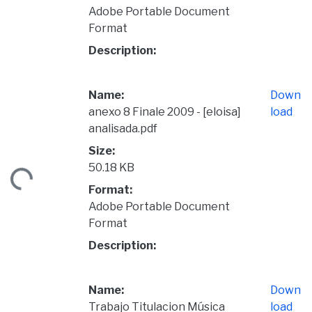
Adobe Portable Document
Format
Description:
Name:
Down
anexo 8 Finale 2009 - [eloisa]
load
analisada.pdf
Size:
50.18 KB
ding...
Format:
Adobe Portable Document
Format
Description:
Name:
Down
Trabajo Titulacion Música
load