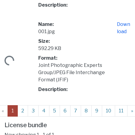
Description:
Name:
Down
001.jpg
load
Size:
592.29 KB
Format:
ding...
Joint Photographic Experts
Group/JPEG File Interchange
Format (JFIF)
Description:
(current)
«
1
2
3
4
5
6
7
8
9
10
11
»
License bundle
Now showing
1 - 1 of 1