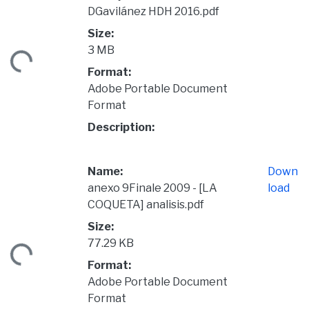
DGavilánez HDH 2016.pdf
Size:
3 MB
ding...
Format:
Adobe Portable Document
Format
Description:
Name:
Down
anexo 9Finale 2009 - [LA
load
COQUETA] analisis.pdf
Size:
77.29 KB
ding...
Format:
Adobe Portable Document
Format