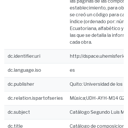
las páginas de las compos
establecimiento, para obte
se creó un código para cada
índice (ordenado por: númer
Ecuatoriana, alfabético y c
las que se detalla la infor
cada obra.
dc.identifier.uri
http://dspace.uhemisferi
dc.language.iso
es
dc.publisher
Quito: Universidad de los H
dc.relation.ispartofseries
Música;UDH-AYH-M14 G2
dc.subject
Catálogo Segundo Luis M
dc.title
Catálogo de composicione