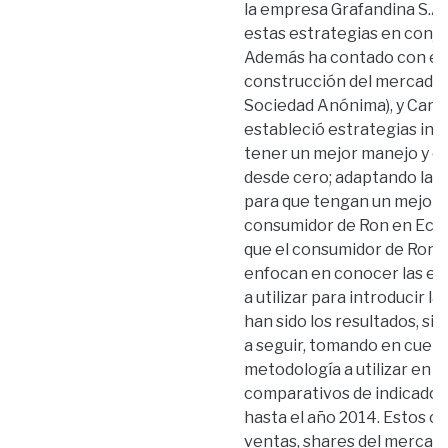
la empresa Grafandina S.A 
estas estrategias en conj
Además ha contado con el 
construcción del mercado,
Sociedad Anónima), y Cart
estableció estrategias ind
tener un mejor manejo y co
desde cero; adaptando las 
para que tengan un mejor r
consumidor de Ron en Ecu
que el consumidor de Ron e
enfocan en conocer las es
a utilizar para introducir l
han sido los resultados, si 
a seguir, tomando en cuenta
metodología a utilizar en 
comparativos de indicadore
hasta el año 2014. Estos c
ventas, shares del mercado