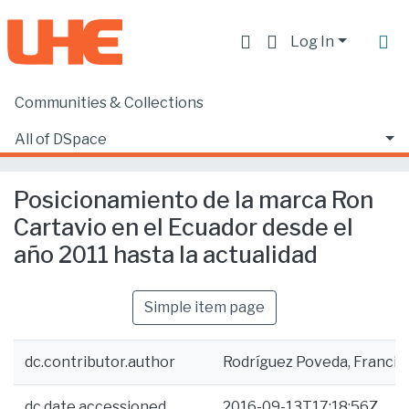
Log In
Communities & Collections
Home
Facultad de Ciencias Ecónomicas y Empresariales
Ciencias Empresariales
All of DSpace
Posicionamiento de la marca Ron Cartavio en el Ecuador desde el año 2011 hasta la actualidad
Statistics
Posicionamiento de la marca Ron
Cartavio en el Ecuador desde el
año 2011 hasta la actualidad
Simple item page
dc.contributor.author
Rodríguez Poveda, Francis
dc.date.accessioned
2016-09-13T17:18:56Z