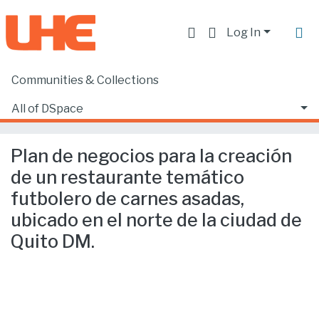
Log In
Communities & Collections
Home
Facultad de Ciencias Ecónomicas y Empresariales
Ciencias Empresariales
All of DSpace
Plan de negocios para la creación de un restaurante temático futbolero de carnes asadas, ubicado en el norte de la ciudad de Quito DM.
Statistics
Plan de negocios para la creación
de un restaurante temático
futbolero de carnes asadas,
ubicado en el norte de la ciudad de
Quito DM.