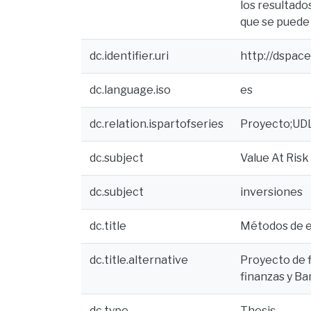
los resultado
que se puede 
dc.identifier.uri
http://dspac
dc.language.iso
es
dc.relation.ispartofseries
Proyecto;UD
dc.subject
Value At Risk
dc.subject
inversiones
dc.title
Métodos de es
dc.title.alternative
Proyecto de f
finanzas y B
dc.type
Thesis