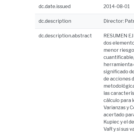
dc.date.issued
2014-08-01
dc.description
Director: Patr
dc.description.abstract
RESUMEN EJECU
dos elementos
menor riesgo,
cuantificable
herramienta d
significado 
de acciones d
metodológicas
las caracterí
cálculo para 
Varianzas y 
acertado para 
Kupiec y el d
VaR y si sus 