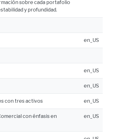
ormación sobre cada portafolio
stabilidad y profundidad.
en_US
en_US
en_US
es con tres activos
en_US
 Comercial con énfasis en
en_US
en_US