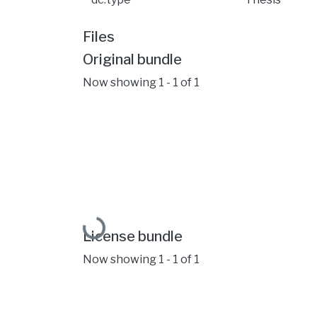
Files
Original bundle
Now showing
1 - 1 of 1
Loading...
License bundle
Now showing
1 - 1 of 1