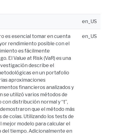
en_US
ro es esencial tomar en cuenta
en_US
ayor rendimiento posible con el
dimiento es fácilmente
o. El Value at Risk (VaR) es una
nvestigación describe el
metodológicas en un portafolio
arias aproximaciones
umentos financieros analizados y
ón se utilizó varios métodos de
con distribución normal y “t”,
s demostraron que el método más
 de colas. Utilizando los tests de
l mejor modelo para calcular el
go del tiempo. Adicionalmente en