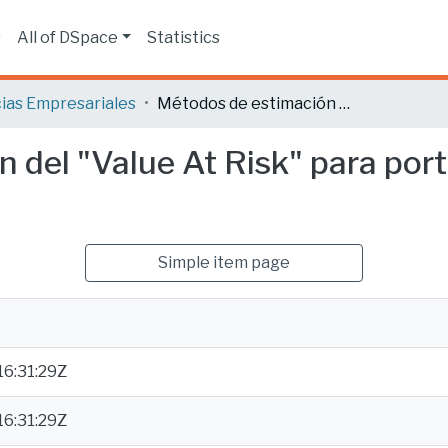
s
All of DSpace
Statistics
ias Empresariales
Métodos de estimación del "Value At Risk" para portafolios de inversiones con tres activos
 del "Value At Risk" para port
Simple item page
6:31:29Z
6:31:29Z