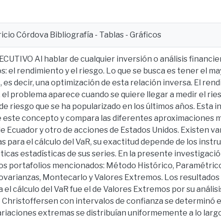
icio Córdova Bibliografía - Tablas - Gráficos
TIVO Al hablar de cualquier inversión o análisis financie
: el rendimiento y el riesgo. Lo que se busca es tener el m
 es decir, una optimización de esta relación inversa. El ren
, el problema aparece cuando se quiere llegar a medir el riesg
e riesgo que se ha popularizado en los últimos años. Esta i
de este concepto y compara las diferentes aproximaciones 
e Ecuador y otro de acciones de Estados Unidos. Existen v
 para el cálculo del VaR, su exactitud depende de los instr
sticas estadísticas de sus series. En la presente investigaci
los portafolios mencionados: Método Histórico, Paramétrico 
Covarianzas, Montecarlo y Valores Extremos. Los resultado
el cálculo del VaR fue el de Valores Extremos por su análisis
e Christoffersen con intervalos de confianza se determinó e
variaciones extremas se distribuían uniformemente a lo lar