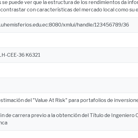
s se puede ver que la estructura de los rendimientos da inf
contrastar con características del mercado local como su e
e.uhemisferios.edu.ec:8080/xmlui/handle/123456789/36
LH-CEE-36 K6321
timación del "Value At Risk" para portafolios de inversion
in de carrera previo a la obtención del Título de Ingeniero
anca