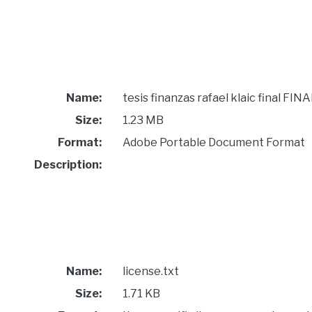
Name:
tesis finanzas rafael klaic final FINA
Size:
1.23 MB
Format:
Adobe Portable Document Format
Description:
Name:
license.txt
Size:
1.71 KB