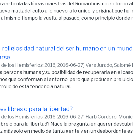
ra articula las líneas maestras del Romanticismo en torno al 
evo matiz del culto a lo nuevo, a lo único, y original, que ha 
l mismo tiempo la vuelta al pasado, como principio donde 
fuente es el Idealismo Alemán), que proclama como ideal la l
 consigue a través de la belleza, y que deja lugar a la intersub
en dentro de una comunidad de comparte la defensa de los 
la religiosidad natural del ser humano en un mu
arse
 de los Hemisferios: 2016,
2016-06-27
)
Vera Jurado, Salomé 
 la persona humana y su posibilidad de recuperarla en el cas
os que conforman el entorno, pero que producen prejuicios
rrollo de esta tendencia natural.
ínsita al ser ontológico del ser humano, y requiere que cada 
ien, entendido de un modo integral, es decir, que cubra tod
 ejercicio de la libertad humana implica apertura personal, la
 libres o para la libertad?
a encontrar su identidad, hasta llegar al bien supremo, fuent
 de los Hemisferios, 2016,
2016-06-27
)
Harb Cordero, Mónica
dad equivale a perder la identidad. La fe presente en toda re
bre o para la libertad? Nace la pregunta en querer descubrir
ión que invita a la reflexión continua para evitarle al ser
ez más solo en medio de tanta gente y en un desbordante e