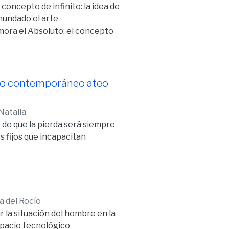
concepto de infinito: la idea de
inundado el arte
mora el Absoluto; el concepto
ibertad proyectada desde la
jetividad gracias a las que los
mismos ideales.
ndo contemporáneo ateo
Natalia
o de que la pierda será siempre
 fijos que incapacitan
uno la desarrolle libremente,
as las dimensiones (realización
 cual le permite abrirse a la
e de su identidad personal.
 del Rocío
ligiosidad es un don y una
 la situación del hombre en la
 humano caer en supersticiones
spacio tecnológico