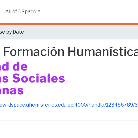
s
All of DSpace
se by Date
 Formación Humanístic
new-dspace.uhemisferios.edu.ec:4000/handle/123456789/