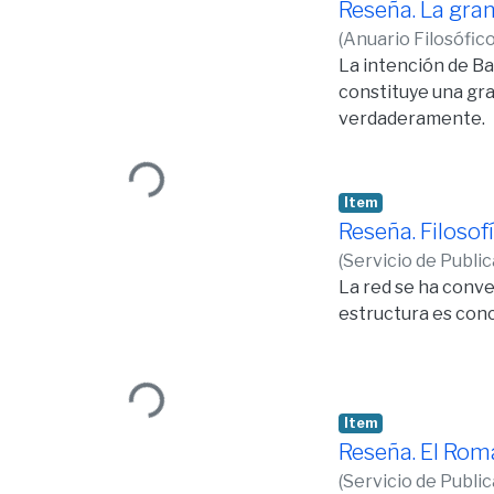
Reseña. La gran
(
Anuario Filosófic
La intención de Ba
constituye una gra
verdaderamente.
Loading...
Item
Reseña. Filosof
(
Servicio de Publi
La red se ha conve
estructura es con
Loading...
Item
Reseña. El Rom
(
Servicio de Publi