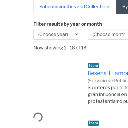
Subcommunities and Collections
By
Browsing Departamento d
Filter results by year or month
Now showing
1 - 18 of 18
Item
Reseña. El amor
(
Servicio de Publi
Su interés por el t
gran influencia en
protestantismo pur
quien se unió a la 
Loading...
Item