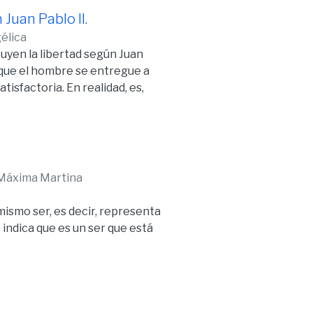
Ésta se abre a todos y conduce a
 Juan Pablo II.
élica
uyen la libertad según Juan
de que el hombre se entregue a
isfactoria. En realidad, es,
ersona humana y su dinámica
idad perfecta con Dios.
os actuales descubrirán que,
 Por eso, desde la libertad se
tuarlas en un horizonte amplio
 Máxima Martina
mismo ser, es decir, representa
 indica que es un ser que está
ptarlo implica aceptar la
ende ontológica y
e la religiosidad en el hombre