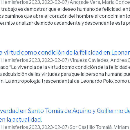
d Hemisferios 2023,
2023-02-07
)
Andrade Vera, María Conc
e trabajo es demostrar que el deseo humano de felicidad, e
os caminos que abre el corazón del hombre al conocimiento
rmite analizar de modo ascendente y descendente esta posib
 y su natural inclinación al fin último, para luego, en senti
último. El desarrollo ofrece elementos que ayudan a recono
ntes que revelan su trascendencia como algo natural de su d
e quiere alcanzar para la anhelada felicidad. En este context
la virtud como condición de la felicidad en Leonar
rece luz para ratificar que el fin del hombre no puede ser a
d Hemisferios 2023,
2023-02-07
)
Vinueza Caviedes, Andrea C
a persona humana pueda responder libremente a la convocac
ulado “La vivencia de la virtud como condición de la felicida
la adquisición de las virtudes para que la persona humana p
fin. La antropología trascendental de Leonardo Polo, como u
élicotomista, elabora su aporte. En él ofrece pistas suficie
rsigue todo hombre y que, por sus propias fuerzas, le es inal
structura de la persona, su esencia y naturaleza puede di
ionarse en conexión con la felicidad que desea y a la que se
 verdad en Santo Tomás de Aquino y Guillermo 
como medios y como fines (bienes mediales) que son tales en 
n la actualidad.
do virtuosamente, la persona se coloca ante su objetivo med
d Hemisferios 2023,
2023-02-07
)
Sor Castillo Tomalá, Miria
 espera del don, capacitándose más y más para aceptarlo.