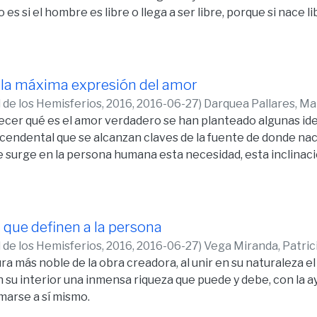
 identidad.
es si el hombre es libre o llega a ser libre, porque si nace l
er libre ¿Cuál es la base de esa libertad?
 respuesta se propone tres temas: Comenzar por determinar
s. Se recorre el camino de la antropología “tradicional” pa
endental de Leonardo Polo y como tercer tema se explora L
 la máxima expresión del amor
ante espera una aceptación y una respuesta
 de los Hemisferios, 2016,
2016-06-27
)
Darquea Pallares, Ma
lecer qué es el amor verdadero se han planteado algunas idea
endental que se alcanzan claves de la fuente de donde nace
 surge en la persona humana esta necesidad, esta inclinaci
ú “y la manera en que tiene lugar y se manifiesta. Esto abarc
terísticas, capacidades y potencialidades similares y distin
de lado el por qué se ama y cómo, pues sólo la persona es c
 amor y la entrega total de ese ser personal en autodonació
 que definen a la persona
 de los Hemisferios, 2016,
2016-06-27
)
Vega Miranda, Patric
ra más noble de la obra creadora, al unir en su naturaleza e
n su interior una inmensa riqueza que puede y debe, con la ay
arse a sí mismo.
l del presente ensayo: “Características que definen la perso