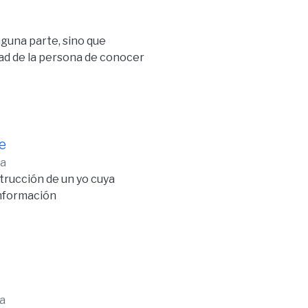
nguna parte, sino que
dad de la persona de conocer
e
ha
strucción de un yo cuya
onformación
a