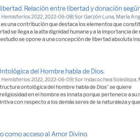
urez desde la visión cristiana y salvífica de Juan Pablo II. 
libertad. Relación entre libertad y donación según
 y el para qué de su dolor.
d Hemisferios 2022,
2022-06-08
)
Sor Garzón Luna, María Ang
 es una contribución que destaca los elementos que constit
bertad se llega a la alta dignidad humana y a la importancia 
 estudio se opone a una concepción de libertad absoluta insat
nsión de la libertad humana que se muestra la noción de p
nte sus elecciones diarias, en tensión constante hacia la un
sonas conocen la verdadera libertad, más allá de los concept
no del amor, en una donación, alcanzarán la unidad personal.
Ontológica del Hombre habla de Dios.
das las dimensiones que comprende el organismo humano y si
d Hemisferios 2022,
2022-06-09
)
Sor Indacochea Soledispa,
igen de la persona y su fin trascendente.
tructura ontológica del hombre habla de Dios” se quiere
 religiosidad en el hombre es innata porque pertenece a su 
intiva con respecto a los demás seres de la naturaleza y que
er. Sin embargo, este tópico es un tanto espinoso, pues ace
er supremo, distinto del hombre y superior a él, del que dep
Por eso, la
enta la cuestión en debate con las corrientes que niegan qu
 como acceso al Amor Divino.
ltando la mayor o menor solidez de sus argumentos.