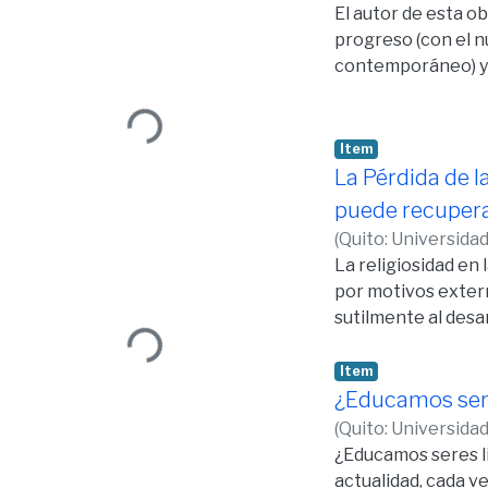
El autor de esta ob
progreso (con el nu
contemporáneo) y a
de libertad (cuya 
subjetivida, que se
Loading...
sujetos se entiend
Item
La Pérdida de 
puede recuper
(
Quito: Universidad
La religiosidad en
por motivos extern
sutilmente al desa
La religiosidad es 
Loading...
encaminándose al b
Item
personal). El pleno
¿Educamos seres
realidad en orden 
(
Quito: Universidad
Perder la religiosi
¿Educamos seres li
respuesta de adhes
actualidad, cada v