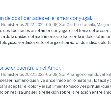
nstitutivas e inacabadas; y, como objetivo específico ser
 que coadyuve e involucre en la custodia y servicio del Evang
 persona, a quien el Creador imprimió su sello indeleble de 
n de dos libertades en el amor conyugal.
s.
d Hemisferios 2022,
2022-06-08
)
Sor Castillo Tomalá, Marjor
 de la investigación, además del método científico, se utiliz
 dos libertades en el amor conyugal es el tema del presen
o y sintético; y, como métodos particulares: Histórico y desc
za de la unidad del matrimonio se halla en la índole del amor
ológicas verdaderas, le otorga el carácter de indisoluble. E
 personalista de Leonardo Polo cuando presenta el acto de 
ismo que responde al natural deseo de búsqueda de perfec
s cosas, una relación original de amor -con Dios- y una exis
e contexto, el amor conyugal es lugar privilegiado y expres
lor se encuentra en el Amor.
ción se confronta con enfoques filosóficos diversos muy act
d Hemisferios 2022,
2022-06-08
)
Sor Anangonó Sandoval, Sil
cia de verdad.
d del ser humano que vive encerrado en lo material, lo fácil
ara aceptar el dolor y el sufrimiento físico y espiritual -que
ión realiza una seria reflexión sobre la relación entre amor
iritual al enfermo. El trabajo pastoral debe ayudar a sobrel
e da su auténtico valor. De la experiencia del amor en el dolo
za, la felicidad. Actitud plena de fe, que trasciende y mueve a 