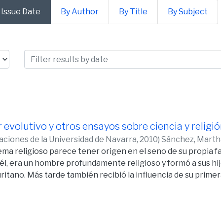
 Issue Date
By Author
By Title
By Subject
e Formación Humanística by Issu
 evolutivo y otros ensayos sobre ciencia y religi
caciones de la Universidad de Navarra,
2010
)
Sánchez, Marth
ema religioso parece tener origen en el seno de su propia fam
 él, era un hombre profundamente religioso y formó a sus hij
itano. Más tarde también recibió la influencia de su primer
Iglesia Episcopaliana.