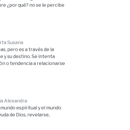
ibre ¿por qué? no se le percibe
 lo que es la educación y las
ra desembocar en la
a libertad, que parte de una
rta Susana
s, pero es a través de la
 y su destino. Se intenta
ón o tendencia a relacionarse
a al amante y al amado,
tas.
apaz de amar, porque fue creada
n le hace ser más persona.
ia Alexandra
l mundo espiritual y el mundo
uda de Dios, revelarse,
na”, consistirá en profundizar