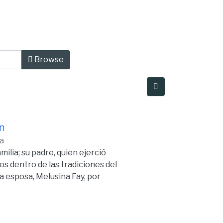
e Date
Browse
ón
a
ilia; su padre, quien ejerció
os dentro de las tradiciones del
a esposa, Melusina Fay, por