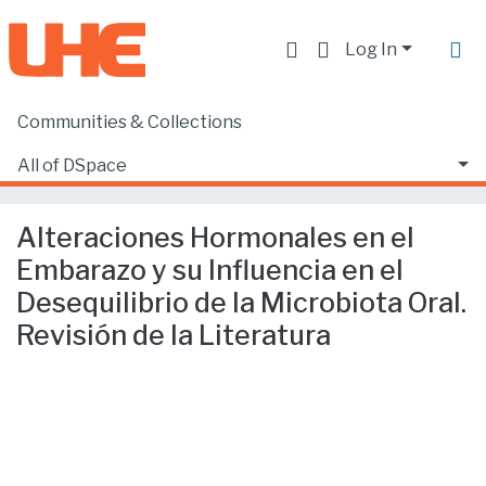
Log In
Communities & Collections
Home
Producción académica, científica y artística
Artículos en revistas indexadas
All of DSpace
Alteraciones Hormonales en el Embarazo y su Influencia en el Desequilibrio de la Microbiota Oral. Revisión de la Literatura
Statistics
Alteraciones Hormonales en el
Embarazo y su Influencia en el
Desequilibrio de la Microbiota Oral.
Revisión de la Literatura