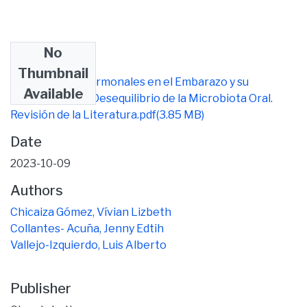
No
Files
Thumbnail
Alteraciones Hormonales en el Embarazo y su
Available
Influencia en el Desequilibrio de la Microbiota Oral.
Revisión de la Literatura.pdf
(3.85 MB)
Date
2023-10-09
Authors
Chicaiza Gómez, Vívian Lizbeth
Collantes- Acuña, Jenny Edtih
Vallejo-Izquierdo, Luis Alberto
Publisher