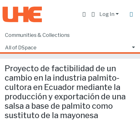
Log In
Communities & Collections
Home
Facultad de Ciencias Ecónomicas y Empresariales
Ciencias Empresariales
All of DSpace
Proyecto de factibilidad de un cambio en la industria palmito-cultora en Ecuador mediante la producción y exportación de una salsa a base de palmito como sustituto de la mayonesa
Statistics
Proyecto de factibilidad de un
cambio en la industria palmito-
cultora en Ecuador mediante la
producción y exportación de una
salsa a base de palmito como
sustituto de la mayonesa