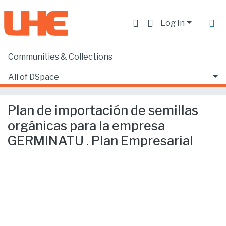
Log In
Communities & Collections
Home
Facultad de Ciencias Ecónomicas y Empresariales
Ciencias Empresariales
All of DSpace
Plan de importación de semillas orgánicas para la empresa GERMINATU . Plan Empresarial
Statistics
Plan de importación de semillas
orgánicas para la empresa
GERMINATU . Plan Empresarial