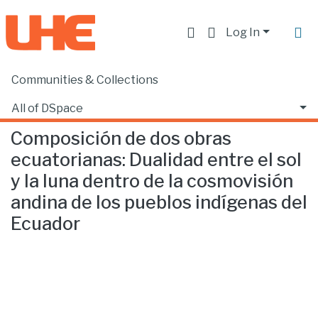
Log In
Communities & Collections
Home
Escuela de Música
Música
Composición de dos obras ecuatorianas: Dualidad entre el sol y la luna dentro de la cosmovisión andina de los pueblos indígenas del Ecuador
All of DSpace
Composición de dos obras
Statistics
ecuatorianas: Dualidad entre el sol
y la luna dentro de la cosmovisión
andina de los pueblos indígenas del
Ecuador