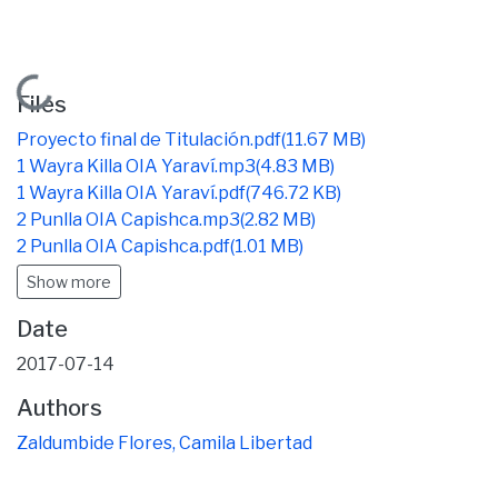
Loading...
Files
Proyecto final de Titulación.pdf
(11.67 MB)
1 Wayra Killa OIA Yaraví.mp3
(4.83 MB)
1 Wayra Killa OIA Yaraví.pdf
(746.72 KB)
2 Punlla OIA Capishca.mp3
(2.82 MB)
2 Punlla OIA Capishca.pdf
(1.01 MB)
Show more
Date
2017-07-14
Authors
Zaldumbide Flores, Camila Libertad