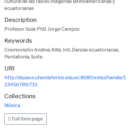
cultural de las raíces indígenas latinoamericanas y
ecuatorianas
Description
Profesor Guía: PhD. Jorge Campos
Keywords
Cosmovisión Andina
,
Killa
,
Inti
,
Danzas ecuatorianas
,
Pentafonía
,
Suite
URI
http://dspace.uhemisferios.edu.ec:8080/xmlui/handle/1
23456789/710
Collections
Música
Full item page