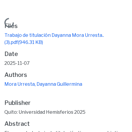
Loading...
Files
Trabajo de titulación Dayanna Mora Urresta..
(3).pdf
(946.31 KB)
Date
2025-11-07
Authors
Mora Urresta, Dayanna Guillermina
Publisher
Quito: Universidad Hemisferios 2025
Abstract