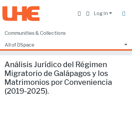
Log In
Communities & Collections
Home
Facultad de Derecho
Ciencias Jurídicas y Políticas
All of DSpace
Análisis Jurídico del Régimen Migratorio de Galápagos y los Matrimonios por Conveniencia (2019-2025).
Statistics
Análisis Jurídico del Régimen
Migratorio de Galápagos y los
Matrimonios por Conveniencia
(2019-2025).