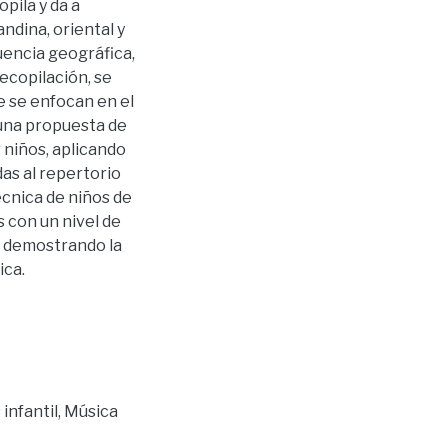
pila y da a
ndina, oriental y
uencia geográfica,
recopilación, se
e se enfocan en el
 una propuesta de
 niños, aplicando
as al repertorio
écnica de niños de
s con un nivel de
, demostrando la
ica.
infantil
,
Música