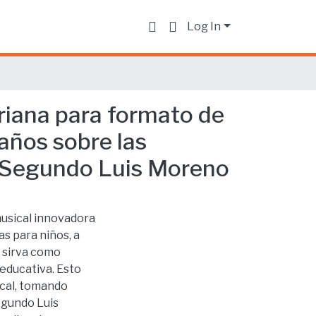
Log In
riana para formato de
 años sobre las
o Segundo Luis Moreno
usical innovadora
as para niños, a
 sirva como
educativa. Esto
ical, tomando
egundo Luis