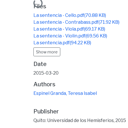
Loading...
Files
La sentencia - Cello.pdf
(70.88 KB)
La sentencia - Contrabass.pdf
(71.92 KB)
La sentencia - Viola.pdf
(69.17 KB)
La sentencia - Violin.pdf
(69.56 KB)
La sentencia.pdf
(94.22 KB)
Show more
Date
2015-03-20
Authors
Espinel Granda, Teresa Isabel
Publisher
Quito: Universidad de los Hemisferios, 2015