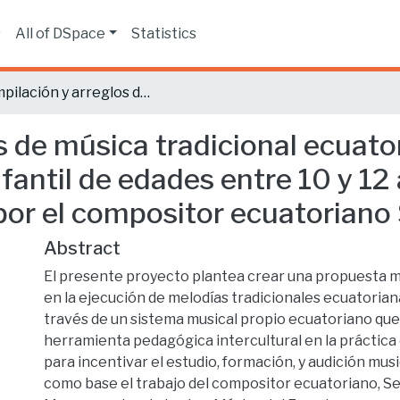
s
All of DSpace
Statistics
Compilación y arreglos de música tradicional ecuatoriana para formato de cuarteto de cuerdas infantil de edades entre 10 y 12 años sobre las melodías recopiladas por el compositor ecuatoriano Segundo Luis Moreno
s de música tradicional ecuato
fantil de edades entre 10 y 12
 por el compositor ecuatorian
Abstract
El presente proyecto plantea crear una propuesta m
en la ejecución de melodías tradicionales ecuatorian
través de un sistema musical propio ecuatoriano que
herramienta pedagógica intercultural en la práctica 
para incentivar el estudio, formación, y audición mus
como base el trabajo del compositor ecuatoriano, S