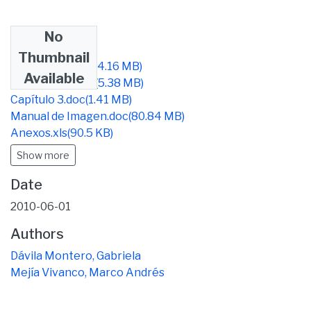
No
Files
Thumbnail
CAPITULO1.doc
(4.16 MB)
Available
CAPITULO2.doc
(5.38 MB)
Capítulo 3.doc
(1.41 MB)
Manual de Imagen.doc
(80.84 MB)
Anexos.xls
(90.5 KB)
Show more
Date
2010-06-01
Authors
Dávila Montero, Gabriela
Mejía Vivanco, Marco Andrés