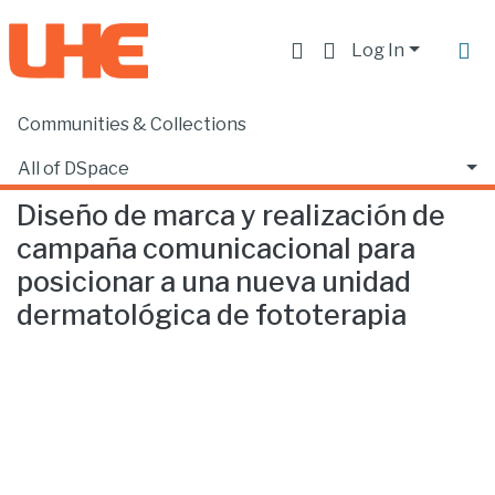
Log In
Communities & Collections
Home
Facultad de Comunicación y Tecnologías de la Información
Comunicación
Diseño de marca y realización de campaña comunicacional para posicionar a una nueva unidad dermatológica de fototerapia
All of DSpace
Diseño de marca y realización de
Statistics
campaña comunicacional para
posicionar a una nueva unidad
dermatológica de fototerapia