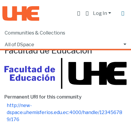
Log In
Communities & Collections
Home
Facultad de Educación
Browse by Date
All of DSpace
Facultad de Educación
Permanent URI for this community
http://new-
dspace.uhemisferios.edu.ec:4000/handle/12345678
9/176