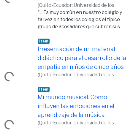
(
Quito-Ecuador: Universidad de los
Hemisferios, 2009,
"... Es muy común en nuestro colegio y
2009-01-10
)
Armijos
Pazmiño, Cristina Alexandra
tal vez en todos los colegios el típico
;
Estévez
Guerrero, María Emilia
grupo de acosadores que cubren sus
;
Romero Miño,
Ana Carina
errores y miedos insultando a los demás;
pueden parecer chistosos, pero de
Item
broma en broma afectan el autoestima
Presentación de un material
de otros, sobrepasando límites y
didáctico para el desarrollo de la
Loading...
libertades. Los típicos populares que
empatía en niños de cinco años
aparentemente agradan a todos, son
(
Quito-Ecuador, Universidad de los
criticados silenciosamente a sus
Hemisferios, 2015,
2009-06-10
)
López
espaldas. Lastimosamente por miedo al
Rosales., María Verónica
Item
rechazo nadie hace ni dice nada, eso es
Mi mundo musical. Cómo
lo peor de todo. Tal vez esos acosadores
no se han dado cuenta del daño que
influyen las emociones en el
Loading...
hacen porque irónicamente siempre
aprendizaje de la música
quedan como héroes..."
(
Quito-Ecuador, Universidad de los
Hemisferios, 2010,
2010-09-10
)
Caicedo