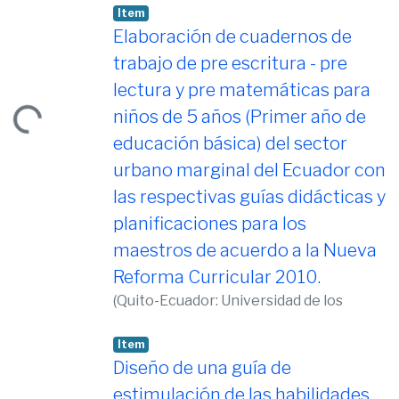
Alumno 6t0. curso
Viteri, Daniela
;
Proaño Reyes, Victoria
Item
Colegio régimen costa
Elaboración de cuadernos de
Quito-Ecuador
trabajo de pre escritura - pre
Loading...
lectura y pre matemáticas para
niños de 5 años (Primer año de
educación básica) del sector
urbano marginal del Ecuador con
las respectivas guías didácticas y
planificaciones para los
maestros de acuerdo a la Nueva
Reforma Curricular 2010.
(
Quito-Ecuador: Universidad de los
Hemisferios, 2010,
2010-10-10
)
Hajj
Dahik, María Verónica
;
Padula de
Item
Guzmán, Lucía
Diseño de una guía de
estimulación de las habilidades