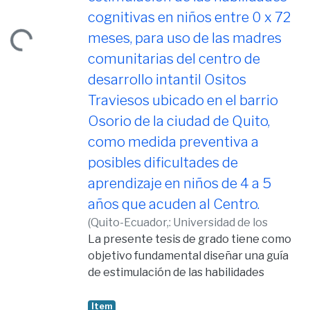
Loading...
cognitivas en niños entre 0 x 72
meses, para uso de las madres
comunitarias del centro de
desarrollo intantil Ositos
Traviesos ubicado en el barrio
Osorio de la ciudad de Quito,
como medida preventiva a
posibles dificultades de
aprendizaje en niños de 4 a 5
años que acuden al Centro.
(
Quito-Ecuador,: Universidad de los
Hemisferios, 2011,
La presente tesis de grado tiene como
2011-05-10
)
Zevallos
P., Diana S.
objetivo fundamental diseñar una guía
de estimulación de las habilidades
cognitivas en niños entre 0 y 72 meses,
para uso de las Madres Comunitarias del
Item