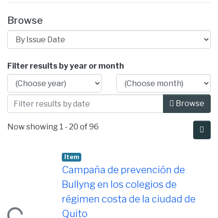
Browse
Browsing Facultad de Educación by Iss
Filter results by year or month
Browse
Now showing
1 - 20 of 96
Item
Campaña de prevención de
Bullyng en los colegios de
Loading...
régimen costa de la ciudad de
Quito